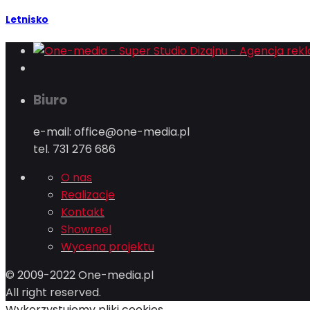
Letnisko
Biuro
e-mail: office@one-media.pl
tel. 731 276 686
O nas
Realizacje
Kontakt
Showreel
Wycena projektu
© 2009-2022 One-media.pl
All right reserved.
Wykorzystujemy pliki cookies